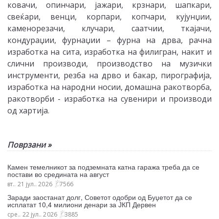
ковачи, опинчари, јажари, крзнари, шапкари,
свеќари, венци, корпари, копчари, кујунџии,
каменорезачи, клучари, саатчии, ткајачи,
кондураџии, фурнаџии – фурна на дрва, рачна
изработка на сита, изработка на филигран, накит и
слични производи, производство на музички
инструменти, резба на дрво и бакар, пирографија,
изработка на народни носии, домашна ракотворба,
ракотворби - изработка на сувенири и производи
од хартија.
Поврзани »
Камен темелникот за подземната катна гаража треба да се
постави во средината на август
вт.. 21 јул.. 2026
7566
Заради заостанат долг, Советот одобри од Буџетот да се
исплатат 10,4 милиони денари за ЈКП Дервен
сре.. 22 јул.. 2026
3885