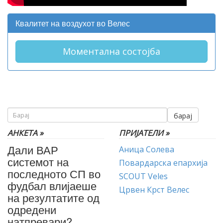
Квалитет на воздухот во Велес
Моментална состојба
барај
АНКЕТА »
ПРИЈАТЕЛИ »
Дали ВАР
Аница Солева
системот на
Повардарска епархија
последното СП во
SCOUT Veles
фудбал влијаеше
Црвен Крст Велес
на резултатите од
одредени
натпревари?