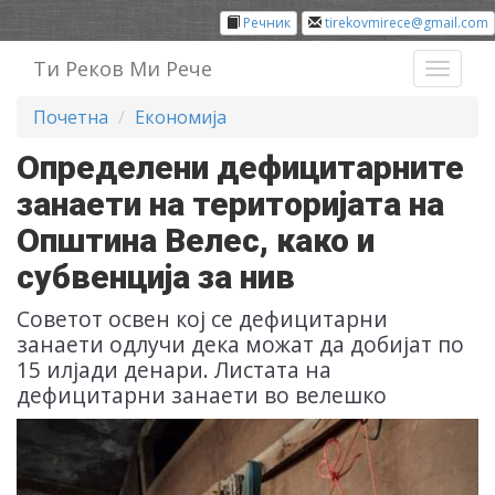
Речник
tirekovmirece@gmail.com
Ти Реков Ми Рече
Toggl
naviga
Почетна
Економија
Определени дефицитарните
занаети на територијата на
Општина Велес, како и
субвенција за нив
Советот освен кој се дефицитарни
занаети одлучи дека можат да добијат по
15 илјади денари. Листата на
дефицитарни занаети во велешко