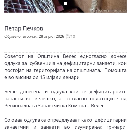
Петар Печков
710
Објавено: вторник, 28 април 2026
Советот на Општина Велес едногласно донесе
одлука за субвенција на дефицитарни занаети, кои
постојат на територијата на општината. Помошта
е во висина од 15 илјади денари.
Беше донесена и одлука кои се дефицитарните
занаети во велешко, а согласно податоците од
Регионалната Занаетчиска Комора – Велес.
Со оваа одлука се определуваат како дефицитарни
занаетчии и занаети во изумирање: грнчари,