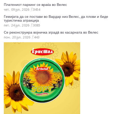
Платениот паркинг се враќа во Велес
чет.. 09 јул.. 2026
3454
Гемијата да се постави во Вардар низ Велес, да плови и биде
туристичка атракција
пет.. 24 јул.. 2026
3085
Се реконструира војничка зградa во касарната во Велес
пон.. 20 јул.. 2026
443