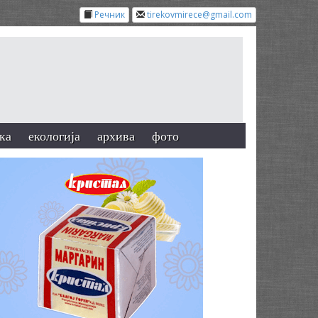
Речник
tirekovmirece@gmail.com
ка
екологија
архива
фото