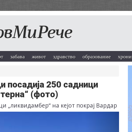
рт
забава
живот
здравство
образование
хрони
и посадија 250 садници
лтерна“ (фото)
и „ликвидамбер“ на кејот покрај Вардар