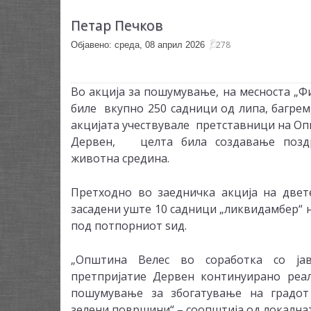
Петар Печков
278
Објавено: среда, 08 април 2026
Bo акција за пошумување, на месноста „Ф
биле вкупно 250 садници од липа, багрем,
акцијата учествувале претставници на Оп
Дервен, целта била создавање позд
животна средина.
Претходно во заедничка акција на двет
засадени уште 10 садници „ликвидамбер“ н
под потпорниот ѕид.
„Општина Велес во соработка со ја
претпријатие Дервен континуирано реа
пошумување за збогатување на градот
зелени површини“ – соопштија од локалнат