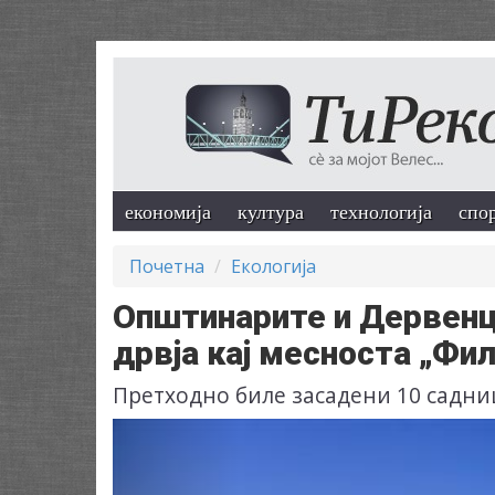
економија
култура
технологија
спо
Почетна
Екологија
Општинарите и Дервенц
дрвја кај месноста „Фи
Претходно биле засадени 10 садниц