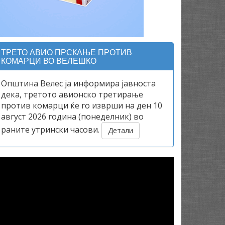
ТРЕТО АВИО ПРСКАЊЕ ПРОТИВ
КОМАРЦИ ВО ВЕЛЕШКО
Општина Велес ја информира јавноста
дека, третото авионско третирање
против комарци ќе го изврши на ден 10
август 2026 година (понеделник) во
раните утрински часови.
Детали