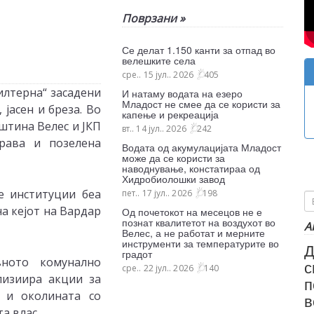
Поврзани »
Се делат 1.150 канти за отпад во
велешките села
сре.. 15 јул.. 2026
405
илтерна“ засадени
И натаму водата на езеро
Младост не смее да се користи за
 јасен и бреза. Во
капење и рекреација
штина Велес и ЈКП
вт.. 14 јул.. 2026
242
рава и позелена
Водата од акумулацијата Младост
може да се користи за
наводнување, констатираа од
Хидробиолошки завод
е институции беа
пет.. 17 јул.. 2026
198
а кејот на Вардар
Од почетокот на месецов не е
познат квалитетот на воздухот во
А
Велес, а не работат и мерните
инструменти за температурите во
Д
градот
вното комунално
с
сре.. 22 јул.. 2026
140
лизиира акции за
п
 и околината со
в
а влас.