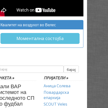
Квалитет на воздухот во Велес
Моментална состојба
барај
НКЕТА »
ПРИЈАТЕЛИ »
али ВАР
Аница Солева
истемот на
Повардарска
оследното СП
епархија
о фудбал
SCOUT Veles