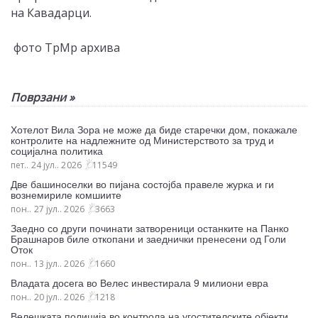
на Кавадарци.
фото ТрМр архива
Поврзани »
Хотелот Вила Зора не може да биде старечки дом, покажале
контролите на надлежните од Министерството за труд и
социјална политика
пет.. 24 јул.. 2026
11549
Две башиноселки во пијана состојба правеле журка и ги
вознемириле комшиите
пон.. 27 јул.. 2026
3663
Заедно со други починати затвореници останките на Панко
Брашнаров биле откопани и заеднички пренесени од Голи
Оток
пон.. 13 јул.. 2026
1660
Владата досега во Велес инвестирала 9 милиони евра
пон.. 20 јул.. 2026
1218
Велешката полиција во контрола на угостителските објекти