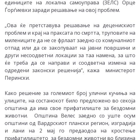
единиците на локална самоуправа (ЗЕЛС) Орце
Ѓорѓиевки заради решавање на овој проблем.
„Ова ќе претставува решавање на деценискиот
проблем и крај на праксата по смртта, труповите на
милениците да не се фрлаат заедно со комуналниот
отпад или да се закопуваат на јавни површини и
други несоодветни локации за таа намена, за што
ќе треба да се направи и соодветна измена на
одредени законски решенија”, кажа министерот
Перински.
Како решение за големиот број улични кучиња на
улиците, на состанокот било предложено во секоја
општина да има свое прифатилиште за бездомни
животни. Општина Велес заедно со уште осум
општини од Вардрскиот плански регион, изградија
и лани на 2 мај го предаодоа на кростење
прифатилиштето за бездомни животни во близина