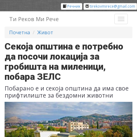
Речник
tirekovmirece@gmail.com
Ти Реков Ми Рече
Toggl
naviga
Почетна
Живот
Секоја општина е потребно
да посочи локација за
гробишта на миленици,
побара ЗЕЛС
Побарано е и секоја општина да има свое
прифтилиште за бездомни животни