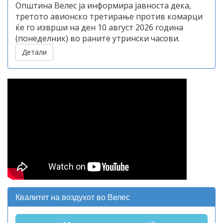
Општина Велес ја информира јавноста дека,
третото авионско третирање против комарци
ќе го изврши на ден 10 август 2026 година
(понеделник) во раните утрински часови.
Детали
Квалитет на воздухот во Велес