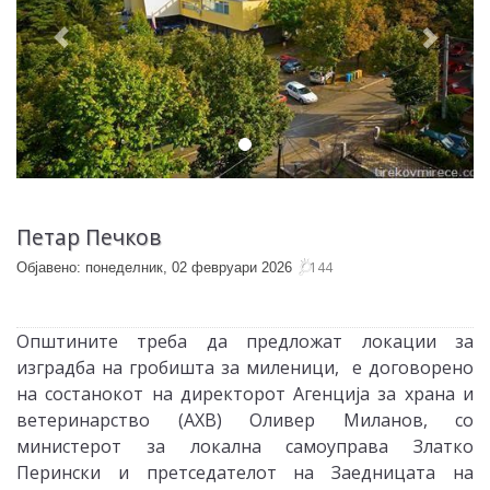
Петар Печков
144
Објавено: понеделник, 02 февруари 2026
Општините треба да предложат локации за
изградба на гробишта за миленици, е договорено
на состанокот на директорот Агенција за храна и
ветеринарство (АХВ) Оливер Миланов, со
министерот за локална самоуправа Златко
Перински и претседателoт на Заедницата на