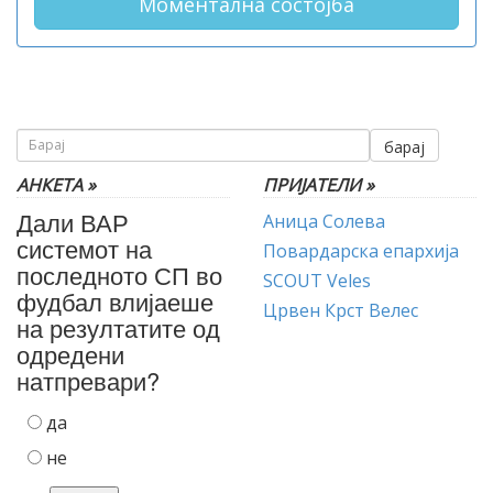
Моментална состојба
барај
АНКЕТА »
ПРИЈАТЕЛИ »
Дали ВАР
Аница Солева
системот на
Повардарска епархија
последното СП во
SCOUT Veles
фудбал влијаеше
Црвен Крст Велес
на резултатите од
одредени
натпревари?
да
не